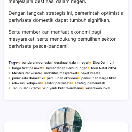
menjelajahi destinasi dalam negeri.
Dengan langkah strategis ini, pemerintah optimistis
pariwisata domestik dapat tumbuh signifikan.
Serta memberikan manfaat ekonomi bagi
masyarakat, serta mendukung pemulihan sektor
pariwisata pasca-pandemi.
bandara Indonesia
destinasi dalam negeri
Elba Damhuri
Tags:
harga tiket pesawat
Kementerian Perhubungan
libur Natal 2024
Menteri Pariwisata
mobilitas masyarakat
paket wisata
pariwisata domestik
pemulihan ekonomi
penurunan harga tiket
relaksasi kebijakan
sektor pariwisata
strategi pemerintah
Tahun Baru 2025
Widiyanti Putri Wardhana
wisatawan lokal