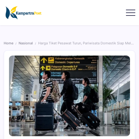
Home
Nasional
Harga Tiket Pesawat Turun, Pariwisata Domestik Siap Melonjak
/
/