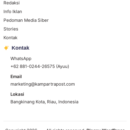
Redaksi
Info Iklan
Pedoman Media Siber
Stories
Kontak
Kontak
WhatsApp
+62 881-0244-26575 (Ayuu)
Email
marketing@kampartrapost.com
Lokasi
Bangkinang Kota, Riau, Indonesia