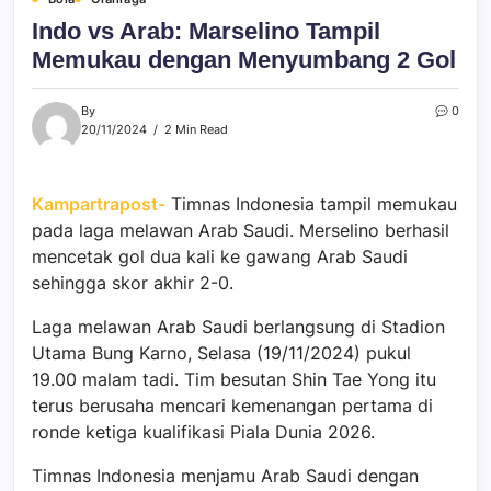
Indo vs Arab: Marselino Tampil
Memukau dengan Menyumbang 2 Gol
By
0
20/11/2024
2 Min Read
Kampartrapost-
Timnas Indonesia tampil memukau
pada laga melawan Arab Saudi. Merselino berhasil
mencetak gol dua kali ke gawang Arab Saudi
sehingga skor akhir 2-0.
Laga melawan Arab Saudi berlangsung di Stadion
Utama Bung Karno, Selasa (19/11/2024) pukul
19.00 malam tadi. Tim besutan Shin Tae Yong itu
terus berusaha mencari kemenangan pertama di
ronde ketiga kualifikasi Piala Dunia 2026.
Timnas Indonesia menjamu Arab Saudi dengan