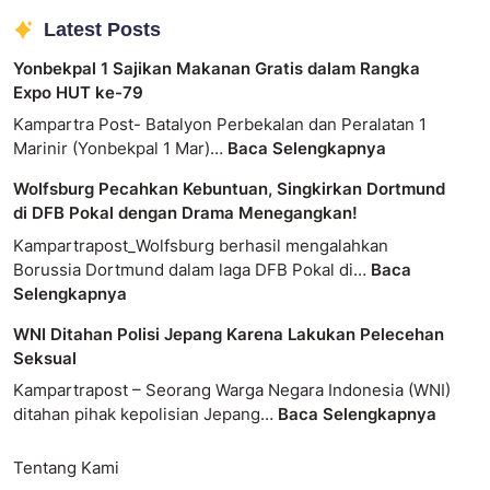
Latest Posts
Yonbekpal 1 Sajikan Makanan Gratis dalam Rangka
Expo HUT ke-79
Kampartra Post- Batalyon Perbekalan dan Peralatan 1
Marinir (Yonbekpal 1 Mar)…
Baca Selengkapnya
Wolfsburg Pecahkan Kebuntuan, Singkirkan Dortmund
di DFB Pokal dengan Drama Menegangkan!
Kampartrapost_Wolfsburg berhasil mengalahkan
Borussia Dortmund dalam laga DFB Pokal di…
Baca
Selengkapnya
WNI Ditahan Polisi Jepang Karena Lakukan Pelecehan
Seksual
Kampartrapost – Seorang Warga Negara Indonesia (WNI)
ditahan pihak kepolisian Jepang…
Baca Selengkapnya
Tentang Kami