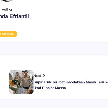
Author
da Efriantii
Follow Me
Next
Supir Truk Terlibat Kecelakaan Masih Terluk
Usai Dihajar Massa