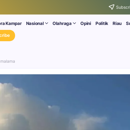
Subscri
ora Kampar
Nasional
Olahraga
Opini
Politik
Riau
S
cribe
Gamalama