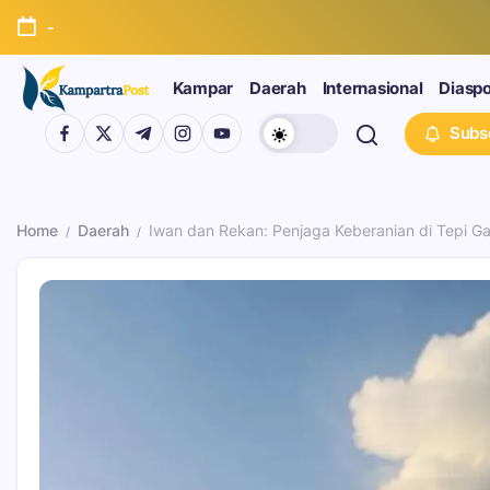
-
Kampar
Daerah
Internasional
Diasp
Subs
Home
Daerah
Iwan dan Rekan: Penjaga Keberanian di Tepi 
/
/