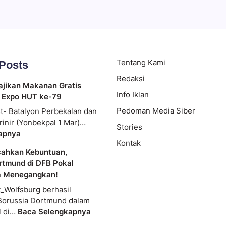
Tentang Kami
 Posts
Redaksi
ajikan Makanan Gratis
Info Iklan
 Expo HUT ke-79
Pedoman Media Siber
t- Batalyon Perbekalan dan
rinir (Yonbekpal 1 Mar)…
Stories
apnya
Kontak
cahkan Kebuntuan,
rtmund di DFB Pokal
a Menegangkan!
_Wolfsburg berhasil
Borussia Dortmund dalam
l di…
Baca Selengkapnya