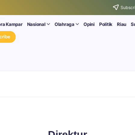
Subscri
ora Kampar
Nasional
Olahraga
Opini
Politik
Riau
S
cribe
Direktur