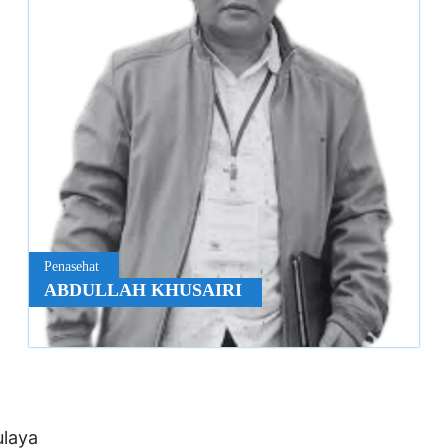
Penasehat
ABDULLAH KHUSAIRI
laya