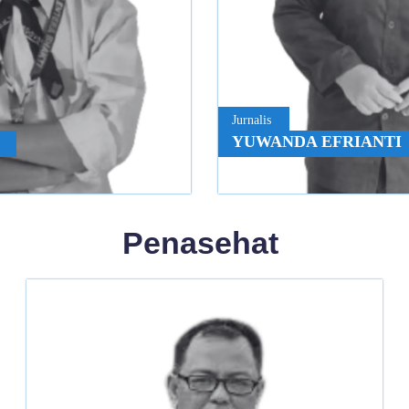
Jurnalis
YUWANDA EFRIANTI
Penasehat