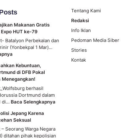
Tentang Kami
 Posts
Redaksi
ajikan Makanan Gratis
Info Iklan
 Expo HUT ke-79
Pedoman Media Siber
t- Batalyon Perbekalan dan
rinir (Yonbekpal 1 Mar)…
Stories
apnya
Kontak
cahkan Kebuntuan,
rtmund di DFB Pokal
a Menegangkan!
_Wolfsburg berhasil
Borussia Dortmund dalam
l di…
Baca Selengkapnya
olisi Jepang Karena
cehan Seksual
 – Seorang Warga Negara
) ditahan pihak kepolisian