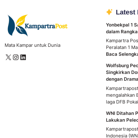
Latest
Yonbekpal 1 S
dalam Rangka
Kampartra Pos
Mata Kampar untuk Dunia
Peralatan 1 Ma
Baca Selengk
Wolfsburg Pe
Singkirkan Do
dengan Dram
Kampartrapost
mengalahkan 
laga DFB Poka
WNI Ditahan P
Lakukan Pele
Kampartrapost
Indonesia (WNI