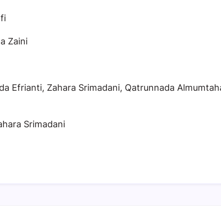
fi
a Zaini
anda Efrianti, Zahara Srimadani, Qatrunnada Almumt
Zahara Srimadani