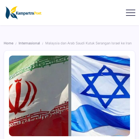
Home
Internasional
Malaysia dan Arab Saudi Kutuk Serangan Israel ke Iran
/
/