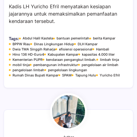
Kadis LH Yuricho Efril menyatakan kesiapan
jajarannya untuk memaksimalkan pemanfaatan
kendaraan tersebut.
Abdul Halil Kastela
bantuan pemerintah
berita Kampar
Tags:
BPPW Riau
Dinas Lingkungan Hidup
DLH Kampar
Dwia TMA Singgih Raharja
efisiensi operasional
Hambali
Hino 136 HD-Euro4
Kabupaten Kampar
kapasitas 4.000 liter
Kementerian PUPR
kendaraan pengangkut limbah.
limbah tinja
mobil tinja
pembangunan infrastruktur
pengelolaan air limbah
pengelolaan limbah
pengelolaan lingkungan
Rumah Dinas Bupati Kampar
SPAM
Tapung Hulu
Yuricho Efril
Author