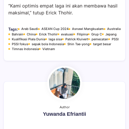
“Kami optimis empat laga ini akan membawa hasil
maksimal,” tutup Erick Thohir.
Arab Saudi
ASEAN Cup 2024
Asnawi Mangkualam
Australia
Tags:
Bahrain
China
Erick Thohir
evaluasi
Filipina
Grup C
Jepang
Kualifikasi Piala Dunia
laga sisa
Patrick Kluivert
pemecatan
PSSI
PSSI fokus
sepak bola Indonesia
Shin Tae-yong
target besar
Timnas Indonesia
Vietnam
Author
Yuwanda Efriantii