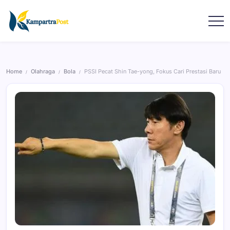
Home
Olahraga
Bola
PSSI Pecat Shin Tae-yong, Fokus Cari Prestasi Baru
/
/
/