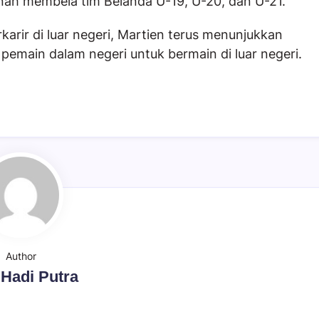
nah membela tim Belanda U-19, U-20, dan U-21.
karir di luar negeri, Martien terus menunjukkan
main dalam negeri untuk bermain di luar negeri.
Author
 Hadi Putra