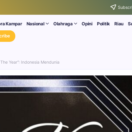
Subscri
ora Kampar
Nasional
Olahraga
Opini
Politik
Riau
S
cribe
The Year”: Indonesia Mendunia