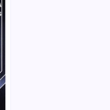
Recent Posts
Sepuluh Tahun Mengabdi, Surau Kembali
Ramai
oleh Rian Hadi Putra
25/07/2026
PLN Dukung Penuh Upaya
Pemerintah Dalam Mengatasi
Perubahan Iklim
oleh Fadhlil Wafi
17/09/2024
BPJN Berikan Solusi Lalin
Sumbar-Riau
oleh M. Afif Wafri