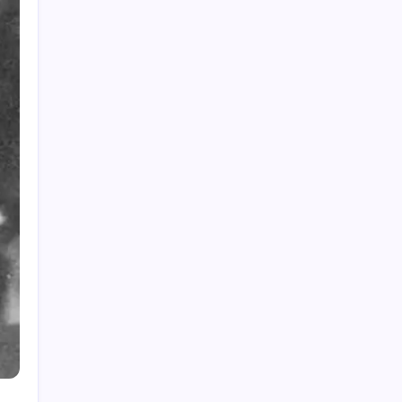
Hey, I’m Alex. I build frontend
experiences and dive into tech,
business, and wellness.
Work Experience
Velora Labs
2021-present
Frontend Developer
Luxora Digital
2019-2021
Web Developer
Averion Studio
2017-2019
Support Specialist
Available for Hire
Get In Touch