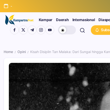
-
Kampar
Daerah
Internasional
Diasp
Subs
Home
Opini
Kisah Disiplin Tan Malaka: Dari Sungai hingga K
/
/