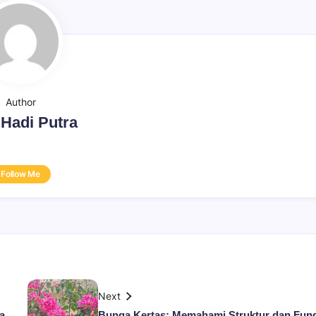
Author
 Hadi Putra
Follow Me
Next
a
Bunga Kertas: Memahami Struktur dan Fun