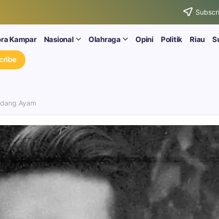
Subscri
ora Kampar
Nasional
Olahraga
Opini
Politik
Riau
S
cribe
andang Ayam