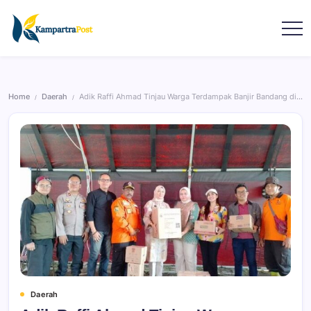
Home
Daerah
Adik Raffi Ahmad Tinjau Warga Terdampak Banjir Bandang di Bandung
/
/
Daerah