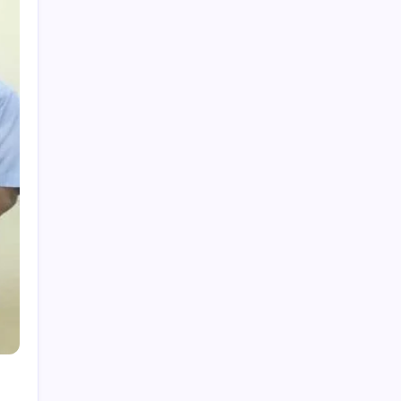
Hey, I’m Alex. I build frontend
experiences and dive into tech,
business, and wellness.
Work Experience
Velora Labs
2021-present
Frontend Developer
Luxora Digital
2019-2021
Web Developer
Averion Studio
2017-2019
Support Specialist
Available for Hire
Get In Touch