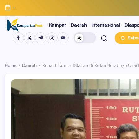
-
Kampar
Daerah
Internasional
Diasp
Subs
Home
Daerah
Ronald Tannur Ditahan di Rutan Surabaya Usai
/
/