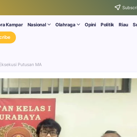
Subscri
ora Kampar
Nasional
Olahraga
Opini
Politik
Riau
S
cribe
 Eksekusi Putusan MA