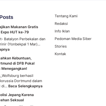
Tentang Kami
 Posts
Redaksi
ajikan Makanan Gratis
Info Iklan
 Expo HUT ke-79
Pedoman Media Siber
t- Batalyon Perbekalan dan
rinir (Yonbekpal 1 Mar)…
Stories
apnya
Kontak
cahkan Kebuntuan,
rtmund di DFB Pokal
a Menegangkan!
_Wolfsburg berhasil
Borussia Dortmund dalam
l di…
Baca Selengkapnya
olisi Jepang Karena
cehan Seksual