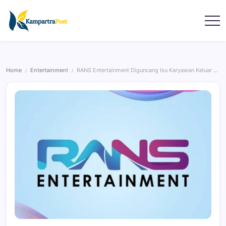
Home
Entertainment
RANS Entertainment Diguncang Isu Karyawan Keluar Massal
/
/