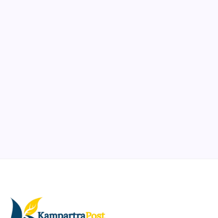
Notion
Organize, track, and collaborate on projects easily.
DaVinci Resolve 20
Professional video and graphic editing tool.
Illustrator
Create precise vector graphics and illustrations.
Photoshop
Professional image and graphic editing tool.