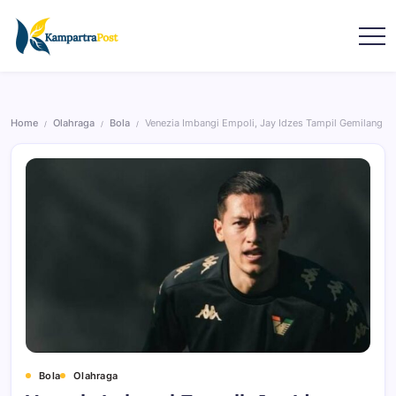
Home
Olahraga
Bola
Venezia Imbangi Empoli, Jay Idzes Tampil Gemilang
/
/
/
Bola
Olahraga