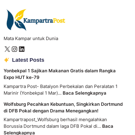
Mata Kampar untuk Dunia
Latest Posts
Yonbekpal 1 Sajikan Makanan Gratis dalam Rangka
Expo HUT ke-79
Kampartra Post- Batalyon Perbekalan dan Peralatan 1
Marinir (Yonbekpal 1 Mar)…
Baca Selengkapnya
Wolfsburg Pecahkan Kebuntuan, Singkirkan Dortmund
di DFB Pokal dengan Drama Menegangkan!
Kampartrapost_Wolfsburg berhasil mengalahkan
Borussia Dortmund dalam laga DFB Pokal di…
Baca
Selengkapnya