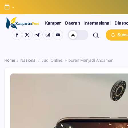
-
Kampar
Daerah
Internasional
Diasp
Subs
Home
Nasional
Judi Online: Hiburan Menjadi Ancaman
/
/