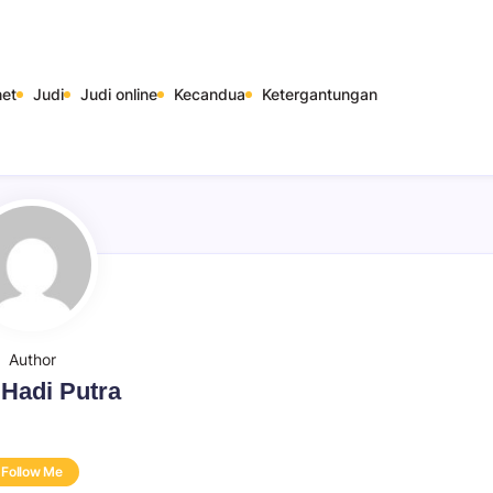
net
Judi
Judi online
Kecandua
Ketergantungan
Author
 Hadi Putra
Follow Me