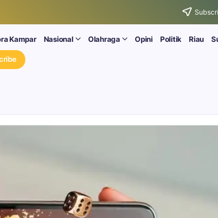
Subscri
ora Kampar
Nasional
Olahraga
Opini
Politik
Riau
S
cribe