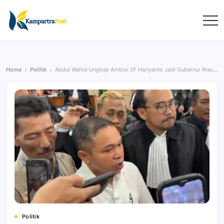
Home
Politik
Abdul Wahid Ungkap Ambisi SF Hariyanto Jadi Gubernur Riau Saat Sidang
/
/
Politik