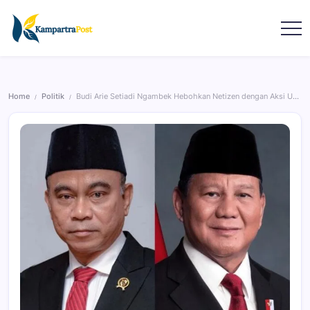
Home
Politik
Budi Arie Setiadi Ngambek Hebohkan Netizen dengan Aksi Unfollow Prabowo di Media Sosial
/
/