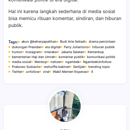
Hal ini karena langkah sederhana di media sosial
bisa memicu ribuan komentar, sindiran, dan hiburan
publik.
akun @keharyapatihan
Budi Arie Setiadi
drama percintaan
Tags:
dukungan Presiden
era digital
Ferry Juliantono
hiburan publik
humor
Instagram
interaksi
Jakarta Selatan
Kemenkop
kementerian Haji dan Umrah
komentar publik
komunikasi politik
media sosial
Menkop
netizen
ngambek
NgambekUnfollow
Prabowo Subianto
reshuffle kabinet
Sertijab
trending topic
Twitter
unfollow
viral
Wakil Menteri Koperasi
X