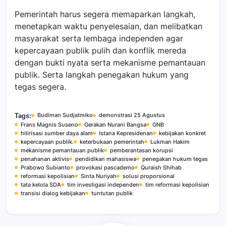
Pemerintah harus segera memaparkan langkah,
menetapkan waktu penyelesaian, dan melibatkan
masyarakat serta lembaga independen agar
kepercayaan publik pulih dan konflik mereda
dengan bukti nyata serta mekanisme pemantauan
publik. Serta langkah penegakan hukum yang
tegas segera.
Budiman Sudjatmiko
demonstrasi 25 Agustus
Tags:
Frans Magnis Suseno
Gerakan Nurani Bangsa
GNB
hilirisasi sumber daya alam
Istana Kepresidenan
kebijakan konkret
kepercayaan publik.
keterbukaan pemerintah
Lukman Hakim
mekanisme pemantauan publik
pemberantasan korupsi
penahanan aktivis
pendidikan mahasiswa
penegakan hukum tegas
Prabowo Subianto
provokasi pascademo
Quraish Shihab
reformasi kepolisian
Sinta Nuriyah
solusi proporsional
tata kelola SDA
tim investigasi independen
tim reformasi kepolisian
transisi dialog kebijakan
tuntutan publik