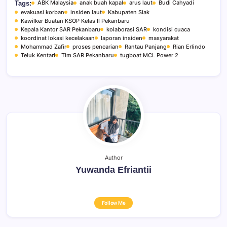
ABK Malaysia
anak buah kapal
arus laut
Budi Cahyadi
Tags:
evakuasi korban
insiden laut
Kabupaten Siak
Kawilker Buatan KSOP Kelas II Pekanbaru
Kepala Kantor SAR Pekanbaru
kolaborasi SAR
kondisi cuaca
koordinat lokasi kecelakaan
laporan insiden
masyarakat
Mohammad Zafir
proses pencarian
Rantau Panjang
Rian Erlindo
Teluk Kentari
Tim SAR Pekanbaru
tugboat MCL Power 2
Author
Yuwanda Efriantii
Follow Me