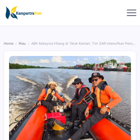
Home
Riau
ABK Malaysia Hilang di Teluk Kentari, Tim SAR Intensifkan Pencarian
/
/