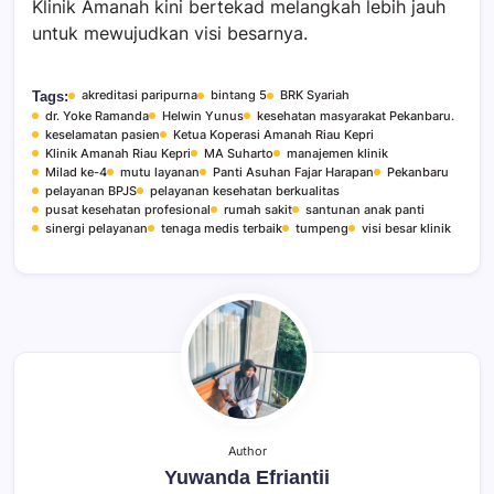
Klinik Amanah kini bertekad melangkah lebih jauh
untuk mewujudkan visi besarnya.
akreditasi paripurna
bintang 5
BRK Syariah
Tags:
dr. Yoke Ramanda
Helwin Yunus
kesehatan masyarakat Pekanbaru.
keselamatan pasien
Ketua Koperasi Amanah Riau Kepri
Klinik Amanah Riau Kepri
MA Suharto
manajemen klinik
Milad ke-4
mutu layanan
Panti Asuhan Fajar Harapan
Pekanbaru
pelayanan BPJS
pelayanan kesehatan berkualitas
pusat kesehatan profesional
rumah sakit
santunan anak panti
sinergi pelayanan
tenaga medis terbaik
tumpeng
visi besar klinik
Author
Yuwanda Efriantii