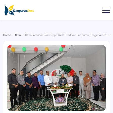
Home
Riau
Klinik Amanah Riau Kepri Raih Predikat Paripurna, Targetkan Rumah Sakit
/
/