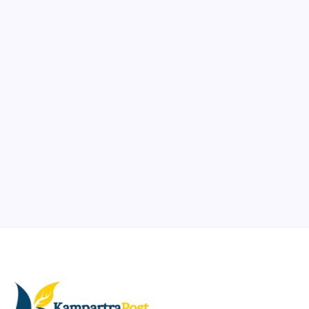
Notion
Organize, track, and collaborate on projects easily.
DaVinci Resolve 20
Professional video and graphic editing tool.
Illustrator
Create precise vector graphics and illustrations.
Photoshop
Professional image and graphic editing tool.