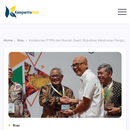
Home
Riau
Kolaborasi PTPN dan Rumah Sawit Wujudkan Ketahanan Pangan Nasional
/
/
Riau