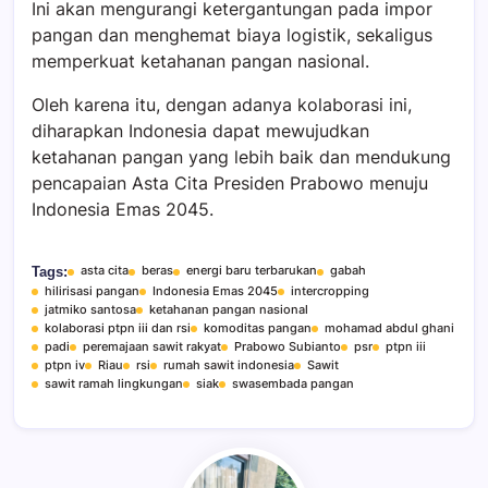
Ini akan mengurangi ketergantungan pada impor
pangan dan menghemat biaya logistik, sekaligus
memperkuat ketahanan pangan nasional.
Oleh karena itu, dengan adanya kolaborasi ini,
diharapkan Indonesia dapat mewujudkan
ketahanan pangan yang lebih baik dan mendukung
pencapaian Asta Cita Presiden Prabowo menuju
Indonesia Emas 2045.
asta cita
beras
energi baru terbarukan
gabah
Tags:
hilirisasi pangan
Indonesia Emas 2045
intercropping
jatmiko santosa
ketahanan pangan nasional
kolaborasi ptpn iii dan rsi
komoditas pangan
mohamad abdul ghani
padi
peremajaan sawit rakyat
Prabowo Subianto
psr
ptpn iii
ptpn iv
Riau
rsi
rumah sawit indonesia
Sawit
sawit ramah lingkungan
siak
swasembada pangan