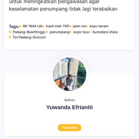
untuk meningkatkan pengawasan agar
keselamatan penumpang tidak lagi terabaikan
BK 7444 UA
hasil olah TKP
jalan tol
kayu tanam
Tags:
Padang–Bukittinggi.
penumpang
sopir bus
Sumatera Utara
Tol Padang–Sicincin
Author
Yuwanda Efriantii
Follow Me