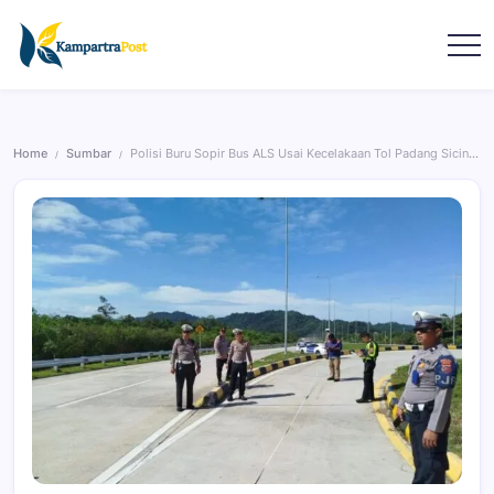
Home
Sumbar
Polisi Buru Sopir Bus ALS Usai Kecelakaan Tol Padang Sicincin
/
/