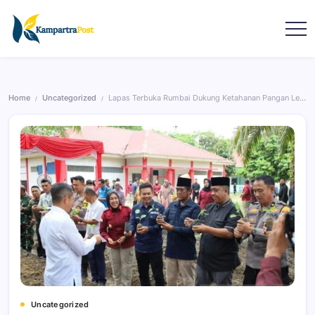
Home
Uncategorized
Lapas Terbuka Rumbai Dukung Ketahanan Pangan Lewat Program Asta Cita
/
/
Uncategorized