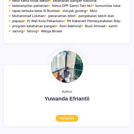
kerja sama lintas sektor
ketahanan pangan nasional
keterampilan pertanian
Ketua DPP Santri Tani NU
komunitas lokal
lapas terbuka kelas III Rumbai
minyak goreng
MoU
Muhammad Lukman
penanaman bibit
penyebaran benih ikan
pepaya
Pj Wali Kota Pekanbaru
Plt Kakanwil Pemasyarakatan Riau
program ketahanan pangan
Roni Rakhmat
Rusli Ahmad
santri
sarung
terong
Warga Binaan
Author
Yuwanda Efriantii
Follow Me