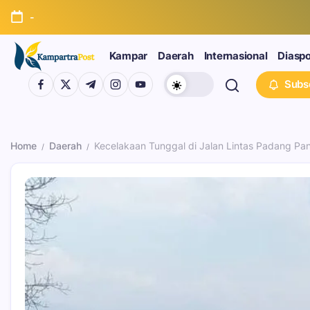
-
Kampar
Daerah
Internasional
Diasp
Subs
Home
Daerah
Kecelakaan Tunggal di Jalan Lintas Padang Pa
/
/