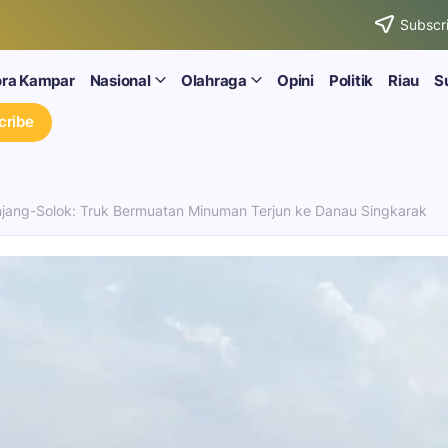
Subscri
ora Kampar
Nasional
Olahraga
Opini
Politik
Riau
S
cribe
njang-Solok: Truk Bermuatan Minuman Terjun ke Danau Singkarak