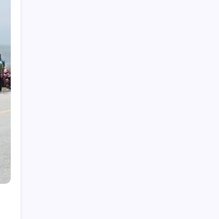
Hey, I’m Alex. I build frontend
experiences and dive into tech,
business, and wellness.
Work Experience
Velora Labs
2021-present
Frontend Developer
Luxora Digital
2019-2021
Web Developer
Averion Studio
2017-2019
Support Specialist
Available for Hire
Get In Touch