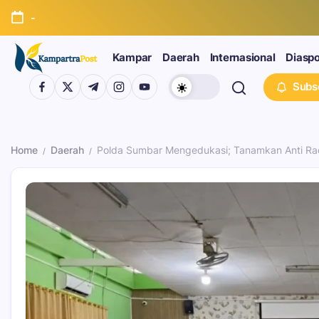
-
Kampar
Daerah
Internasional
Diasp
Subs
Home
Daerah
Polda Sumbar Mengedukasi; Tanamkan Anti Ra
/
/