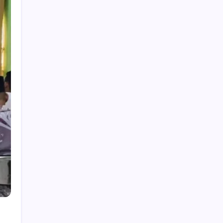
Hey, I’m Alex. I build frontend
experiences and dive into tech,
business, and wellness.
Work Experience
Velora Labs
2021-present
Frontend Developer
Luxora Digital
2019-2021
Web Developer
Averion Studio
2017-2019
Support Specialist
Available for Hire
Get In Touch