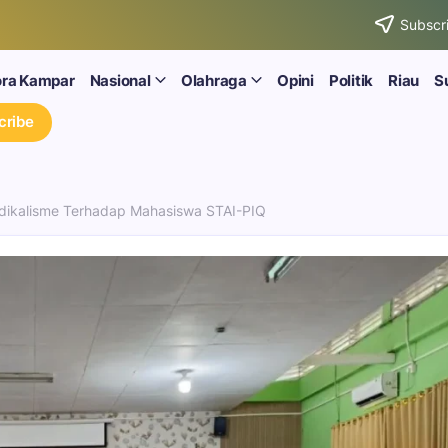
Subscri
ora Kampar
Nasional
Olahraga
Opini
Politik
Riau
S
cribe
dikalisme Terhadap Mahasiswa STAI-PIQ