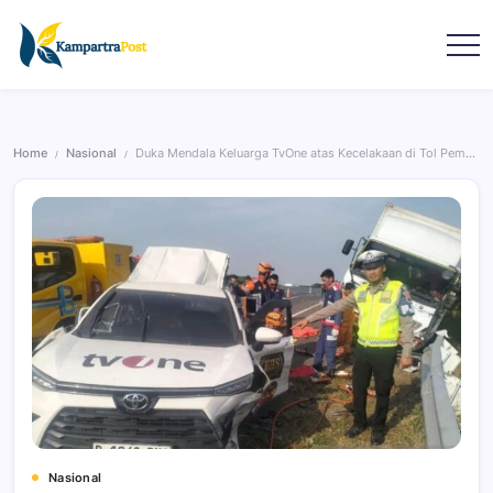
Home
Nasional
Duka Mendala Keluarga TvOne atas Kecelakaan di Tol Pemalang
/
/
Nasional