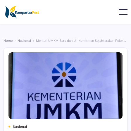
Home
Nasional
Menteri UMKM Baru dan Uji Komitmen Sejahterakan Pelaku Usaha
/
/
Nasional