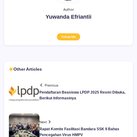
Author
Yuwanda Efriantii
Follow Me
Other Articles
Previous
Pendaftaran Beasiswa LPDP 2025 Resmi Dibuka,
Berikut Informasinya
Next
Rapat Komite Fasilitasi Bandara SSK II Bahas
Pencegahan Virus HMPV