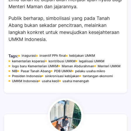
Menteri Maman dan jajarannya.
Publik berharap, simbolisasi yang pada Tanah
Abang bukan sekadar pencitraan, melainkan
langkah konkret untuk mewujudkan kesejahteraan
UMKM Indonesia.
inagurasi
insentif PPh final
kebijakan UMKM
Tags:
kementerian koperasi
kontribusi UMKM
legalisasi UMKM
logo baru Kementerian UMKM
Maman Abdurahman
Menteri UMKM
NIB
Pasar Tanah Abang
PDB UMKM
pelaku usaha mikro
Presiden Indonesia
sinkronisasi kebijakan
tantangan ekonomi
UMKM Indonesia
usaha kecil
usaha menengah