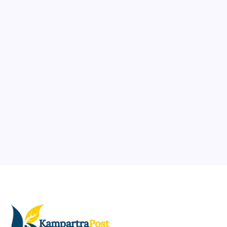
Ibadah
Pendidikan
Sepuluh Tahun Mengabdi, Surau Kembali
Ramai
By
Rian Hadi Putra