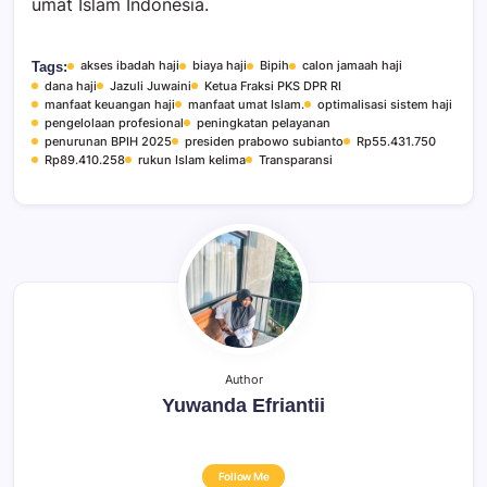
umat Islam Indonesia.
akses ibadah haji
biaya haji
Bipih
calon jamaah haji
Tags:
dana haji
Jazuli Juwaini
Ketua Fraksi PKS DPR RI
manfaat keuangan haji
manfaat umat Islam.
optimalisasi sistem haji
pengelolaan profesional
peningkatan pelayanan
penurunan BPIH 2025
presiden prabowo subianto
Rp55.431.750
Rp89.410.258
rukun Islam kelima
Transparansi
Author
Yuwanda Efriantii
Follow Me