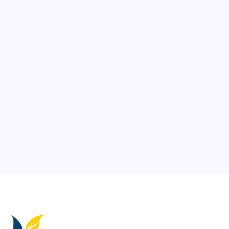
Collaborate and design interfaces in real-time.
Notion
Organize, track, and collaborate on projects easily.
DaVinci Resolve 20
Professional video and graphic editing tool.
Illustrator
Create precise vector graphics and illustrations.
Photoshop
Professional image and graphic editing tool.