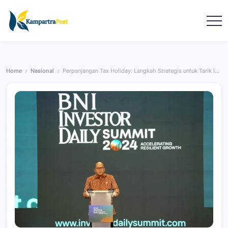
Home
Nasional
Perpanjangan Tax Holiday: Langkah Strategis untuk Tarik Investasi Asing ke Indonesia
/
/