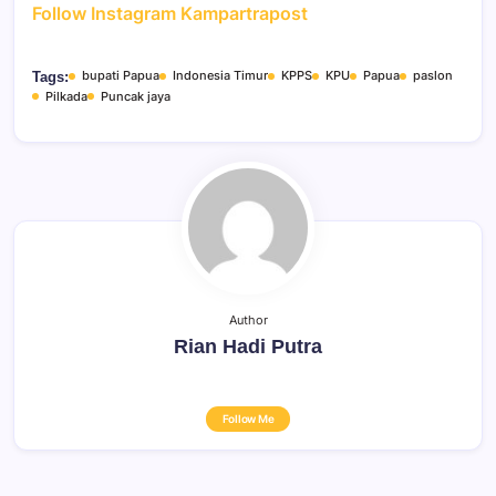
Follow Instagram Kampartrapost
bupati Papua
Indonesia Timur
KPPS
KPU
Papua
paslon
Tags:
Pilkada
Puncak jaya
Author
Rian Hadi Putra
Follow Me