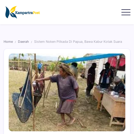
Home
Daerah
Sistem Noken Pilkada Di Papua, Bawa Kabur Kotak Suara
/
/