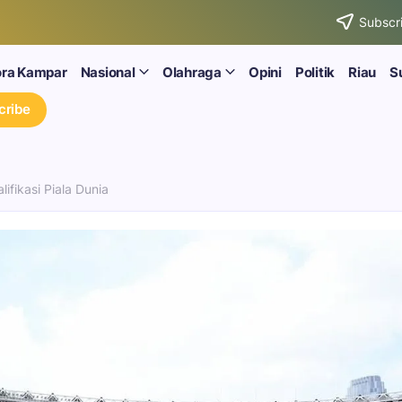
Subscri
ora Kampar
Nasional
Olahraga
Opini
Politik
Riau
S
cribe
ifikasi Piala Dunia