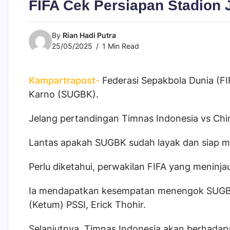
FIFA Cek Persiapan Stadion J
By
Rian Hadi Putra
25/05/2025
1 Min Read
Kampartrapost-
Federasi Sepakbola Dunia (FI
Karno (SUGBK).
Jelang pertandingan Timnas Indonesia vs China
Lantas apakah SUGBK sudah layak dan siap me
Perlu diketahui, perwakilan FIFA yang meninj
Ia mendapatkan kesempatan menengok SUGB
(Ketum) PSSI, Erick Thohir.
Selanjutnya, Timnas Indonesia akan berhadap