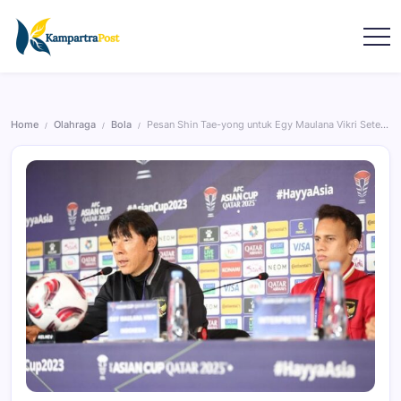
Home
Olahraga
Bola
Pesan Shin Tae-yong untuk Egy Maulana Vikri Setelah Dipecat
/
/
/