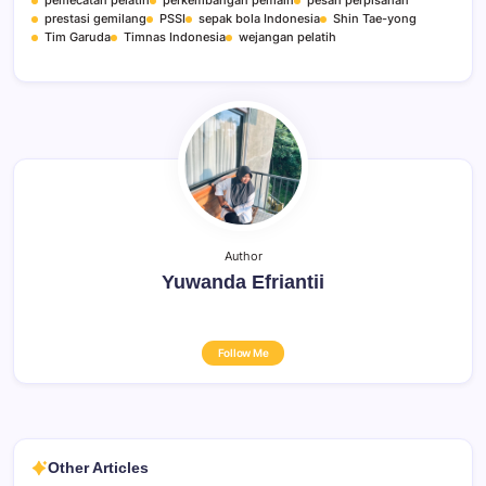
pemecatan pelatih
perkembangan pemain
pesan perpisahan
prestasi gemilang
PSSI
sepak bola Indonesia
Shin Tae-yong
Tim Garuda
Timnas Indonesia
wejangan pelatih
Author
Yuwanda Efriantii
Follow Me
Other Articles