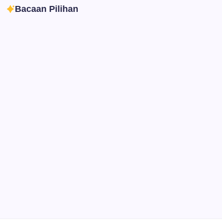
Bacaan Pilihan
Ibadah
Pendidikan
Sepuluh Tahun Mengabdi, Surau Kembali
Ramai
By
Rian Hadi Putra