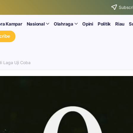
Subscri
ora Kampar
Nasional
Olahraga
Opini
Politik
Riau
S
cribe
di Laga Uji Coba