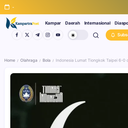
-
Kampar
Daerah
Internasional
Diasp
Subs
Home
Olahraga
Bola
Indonesia Lumat Tiongkok Taipei 6-0 
/
/
/