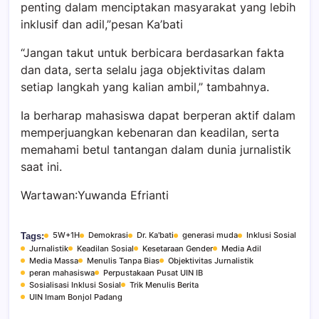
penting dalam menciptakan masyarakat yang lebih
inklusif dan adil,”pesan Ka’bati
“Jangan takut untuk berbicara berdasarkan fakta
dan data, serta selalu jaga objektivitas dalam
setiap langkah yang kalian ambil,” tambahnya.
Ia berharap mahasiswa dapat berperan aktif dalam
memperjuangkan kebenaran dan keadilan, serta
memahami betul tantangan dalam dunia jurnalistik
saat ini.
Wartawan
:Yuwanda Efrianti
5W+1H
Demokrasi
Dr. Ka'bati
generasi muda
Inklusi Sosial
Tags:
Jurnalistik
Keadilan Sosial
Kesetaraan Gender
Media Adil
Media Massa
Menulis Tanpa Bias
Objektivitas Jurnalistik
peran mahasiswa
Perpustakaan Pusat UIN IB
Sosialisasi Inklusi Sosial
Trik Menulis Berita
UIN Imam Bonjol Padang