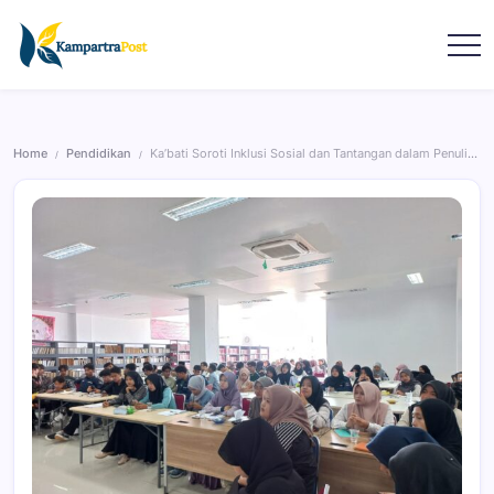
Home
Pendidikan
Ka’bati Soroti Inklusi Sosial dan Tantangan dalam Penulisan Berita yang Objektif
/
/