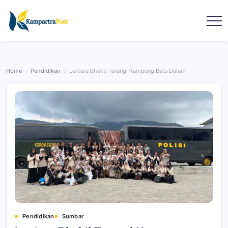
Home
Pendidikan
Lentera Bhakti Terangi Kampung Batu Dalam
/
/
Pendidikan
Sumbar