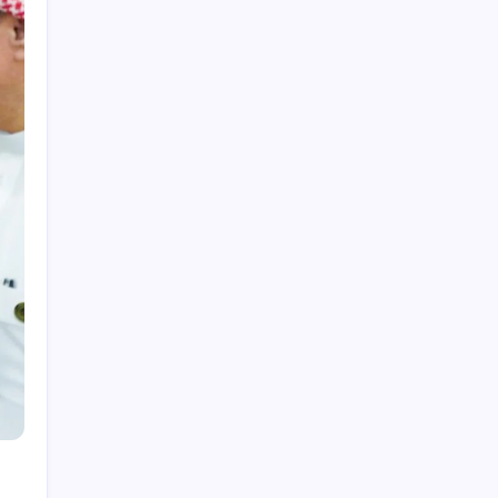
Hey, I’m Alex. I build frontend
experiences and dive into tech,
business, and wellness.
Work Experience
Velora Labs
2021-present
Frontend Developer
Luxora Digital
2019-2021
Web Developer
Averion Studio
2017-2019
Support Specialist
Available for Hire
Get In Touch