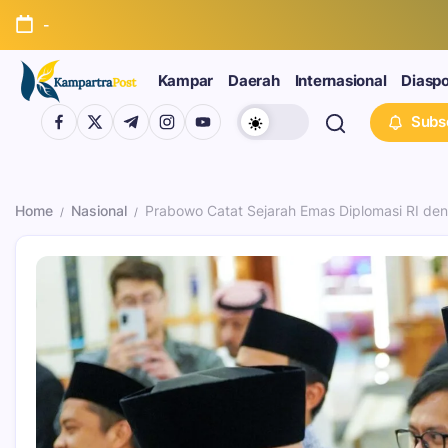
-
Kampar
Daerah
Internasional
Diasp
Subs
Home
Nasional
Prabowo Catat Sejarah Emas Diplomasi RI d
/
/