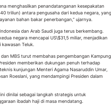
arena menghasilkan penandatanganan kesepakatan
p440 triliun) antara pengusaha dari kedua negara, yan
n layanan bahan bakar penerbangan,” ujarnya.
ndonesia dan Arab Saudi juga terus berkembang.
 kedua negara mencapai US\$31,5 miliar, menjadikan
i kawasan Teluk.
wo dan MBS turut membahas pengembangan Kampung
Presiden memberikan dukungan penuh terhadap
aan teknis kunjungan Menteri Agama Nasaruddin Umar,
Rosan Roeslani, yang mendampingi Presiden dalam
i dinilai sebagai langkah strategis untuk
garaan ibadah haji di masa mendatang.