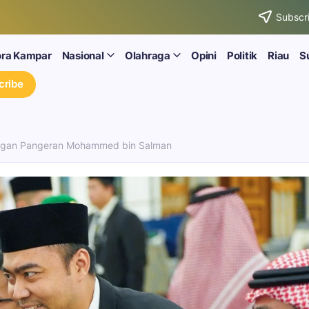
Subscri
ora Kampar
Nasional
Olahraga
Opini
Politik
Riau
S
cribe
engan Pangeran Mohammed bin Salman