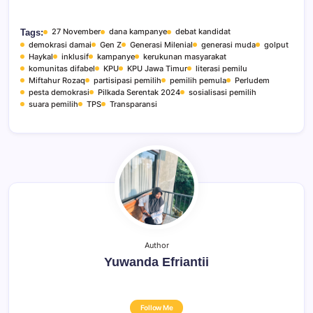
27 November
dana kampanye
debat kandidat
Tags:
demokrasi damai
Gen Z
Generasi Milenial
generasi muda
golput
Haykal
inklusif
kampanye
kerukunan masyarakat
komunitas difabel
KPU
KPU Jawa Timur
literasi pemilu
Miftahur Rozaq
partisipasi pemilih
pemilih pemula
Perludem
pesta demokrasi
Pilkada Serentak 2024
sosialisasi pemilih
suara pemilih
TPS
Transparansi
Author
Yuwanda Efriantii
Follow Me