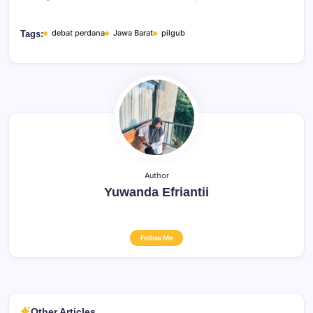
debat perdana
Jawa Barat
pilgub
Tags:
Author
Yuwanda Efriantii
Follow Me
Other Articles