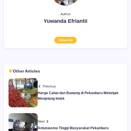
Author
Yuwanda Efriantii
Follow Me
Other Articles
Previous
Harga Cabai dan Bawang di Pekanbaru Melonjak
Menjelang Imlek
Next
Antusiasme Tinggi Masyarakat Pekanbaru