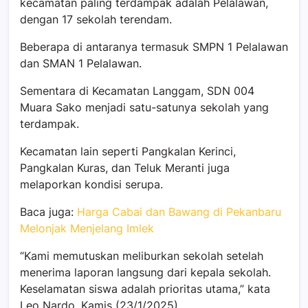
kecamatan paling terdampak adalah Pelalawan,
dengan 17 sekolah terendam.
Beberapa di antaranya termasuk SMPN 1 Pelalawan
dan SMAN 1 Pelalawan.
Sementara di Kecamatan Langgam, SDN 004
Muara Sako menjadi satu-satunya sekolah yang
terdampak.
Kecamatan lain seperti Pangkalan Kerinci,
Pangkalan Kuras, dan Teluk Meranti juga
melaporkan kondisi serupa.
Baca juga:
Harga Cabai dan Bawang di Pekanbaru
Melonjak Menjelang Imlek
“Kami memutuskan meliburkan sekolah setelah
menerima laporan langsung dari kepala sekolah.
Keselamatan siswa adalah prioritas utama,” kata
Leo Nardo, Kamis (23/1/2025).