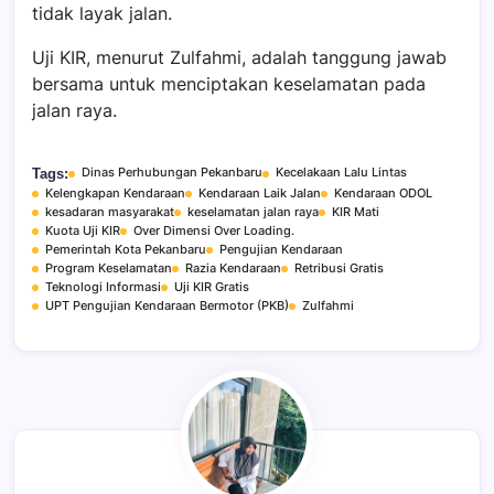
tidak layak jalan.
Uji KIR, menurut Zulfahmi, adalah tanggung jawab
bersama untuk menciptakan keselamatan pada
jalan raya.
Dinas Perhubungan Pekanbaru
Kecelakaan Lalu Lintas
Tags:
Kelengkapan Kendaraan
Kendaraan Laik Jalan
Kendaraan ODOL
kesadaran masyarakat
keselamatan jalan raya
KIR Mati
Kuota Uji KIR
Over Dimensi Over Loading.
Pemerintah Kota Pekanbaru
Pengujian Kendaraan
Program Keselamatan
Razia Kendaraan
Retribusi Gratis
Teknologi Informasi
Uji KIR Gratis
UPT Pengujian Kendaraan Bermotor (PKB)
Zulfahmi