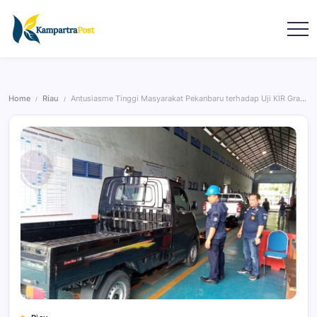
Home
Riau
Antusiasme Tinggi Masyarakat Pekanbaru terhadap Uji KIR Gratis
/
/