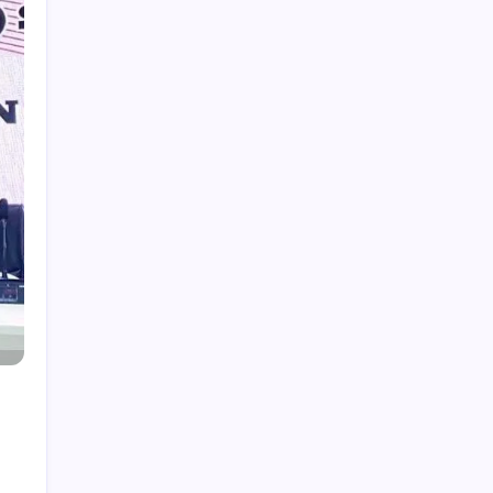
Hey, I’m Alex. I build frontend
experiences and dive into tech,
business, and wellness.
Work Experience
Velora Labs
2021-present
Frontend Developer
Luxora Digital
2019-2021
Web Developer
Averion Studio
2017-2019
Support Specialist
Available for Hire
Get In Touch