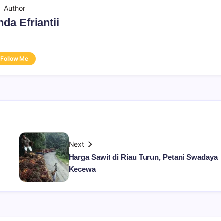
Author
da Efriantii
Follow Me
Next
Harga Sawit di Riau Turun, Petani Swadaya
Kecewa