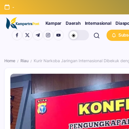
-
Kampar
Daerah
Internasional
Diasp
Subs
Home
Riau
Kurir Narkoba Jaringan Internasional Dibekuk den
/
/