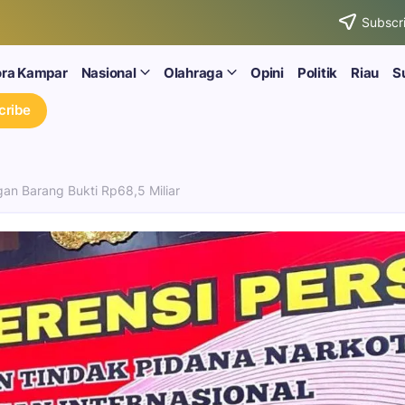
Subscri
ora Kampar
Nasional
Olahraga
Opini
Politik
Riau
S
cribe
gan Barang Bukti Rp68,5 Miliar