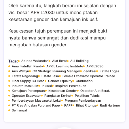
Oleh karena itu, langkah berani ini sejalan dengan
visi besar APRIL2030 untuk menciptakan
kesetaraan gender dan kemajuan inklusif.
Kesuksesan tujuh perempuan ini menjadi bukti
nyata bahwa semangat dan dedikasi mampu
mengubah batasan gender.
Adinda Wulandari
Alat Berat
ALI Building
Tags:
Amal Fatullah Randy
APRIL Learning Institute
APRIL2030
Aris Wahyu
CD Strategic Planning Manager
dedikasi
Estate Logas
Estate Nagodang
Estate Teso
Female Excavator Operator Trainee
Fiber Supply BU Head
Gender Equality
Graduation
Industri Maskulin
Inklusi
Inspirasi Perempuan
Kemajuan Perempuan
Kesetaraan Gender
Operator Alat Berat.
Operator Excavator
Pangkalan Kerinci
Pelatihan Teknis
Pemberdayaan Masyarakat Lokal
Program Pemberdayaan
PT Riau Andalan Pulp and Paper
RAPP
Rihat Ritonga
Rudi Hartono
Semangat