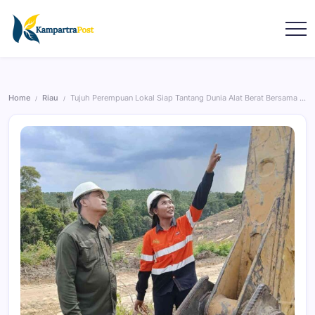
Home
Riau
Tujuh Perempuan Lokal Siap Tantang Dunia Alat Berat Bersama RAPP
/
/