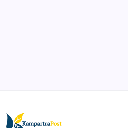
Ibadah
Pendidikan
Sepuluh Tahun Mengabdi, Surau Kembali
Ramai
By
Rian Hadi Putra