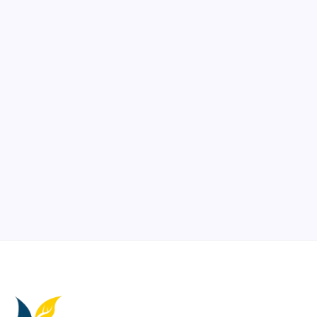
Ibadah
Pendidikan
Sepuluh Tahun Mengabdi, Surau Kembali
Ramai
By
Rian Hadi Putra