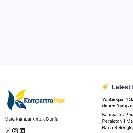
Ibadah
Pendidikan
Sepuluh Tahun Mengabdi, Surau Kembali
By
Rian Hadi Putra
Latest
Yonbekpal 1 S
dalam Rangka
Kampartra Pos
Mata Kampar untuk Dunia
Peralatan 1 Ma
Baca Selengk