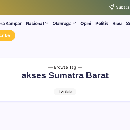
Subscri
ora Kampar
Nasional
Olahraga
Opini
Politik
Riau
S
cribe
Browse Tag
akses Sumatra Barat
1 Article