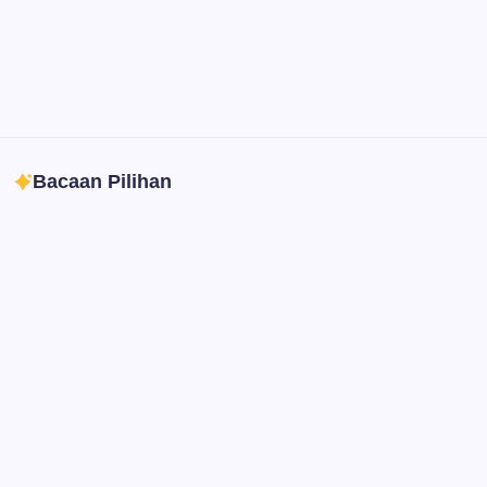
Illustrator
Create precise vector graphics and illustrations.
Photoshop
Professional image and graphic editing tool.
Bacaan Pilihan
Ibadah
Pendidikan