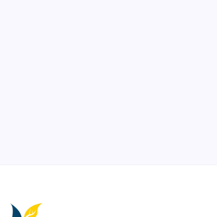
Ibadah
Pendidikan
Sepuluh Tahun Mengabdi, Surau Kembali
Ramai
By
Rian Hadi Putra